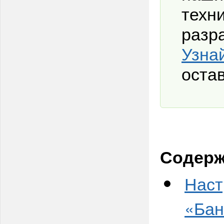
техн
разр
Узна
остав
Содерж
Наст
«Бан