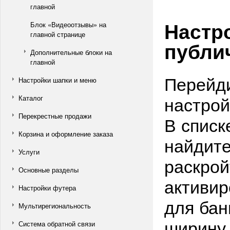
главной
Настро
Блок «Видеоотзывы» на
главной странице
публи
Дополнительные блоки на
главной
Перейди
Настройки шапки и меню
настрой
Каталог
Перекрестные продажи
В списк
Корзина и оформление заказа
найдите
Услуги
раскрой
Основные разделы
активир
Настройки футера
для бан
Мультирегиональность
ширину,
Система обратной связи