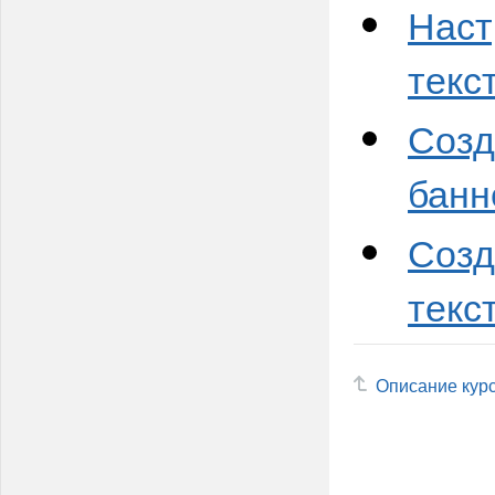
Наст
текс
Созд
банн
Созд
текс
Описание кур