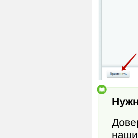
Нуж
Дове
наши