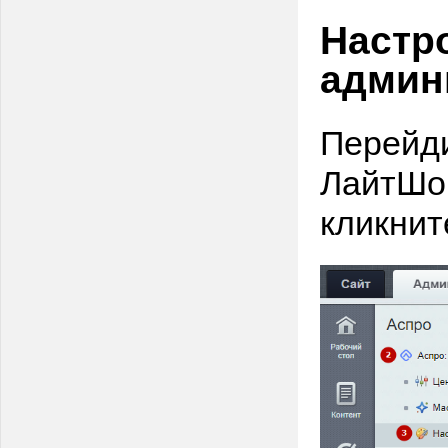
Настро
админ
Перейди
ЛайтШоп
кликнит