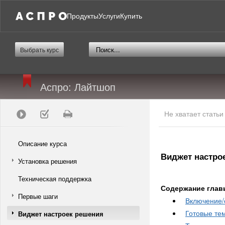
Продукты
Услуги
Купить
Выбрать курс
Аспро: Лайтшоп
Не хватает стать
Описание курса
Виджет настро
Установка решения
Техническая поддержка
Содержание глав
Первые шаги
Включение/
Готовые те
Виджет настроек решения