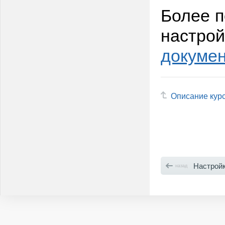
Более 
настро
докумен
Описание кур
Настройка
назад