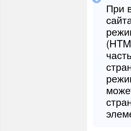
При 
сайт
режи
(HTM
част
стран
режи
може
стран
элем