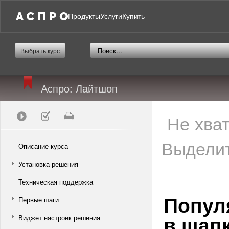
Продукты
Услуги
Купить
Выбрать курс
Аспро: Лайтшоп
Не хва
Выделит
Описание курса
Установка решения
Техническая поддержка
Попул
Первые шаги
в шап
Виджет настроек решения