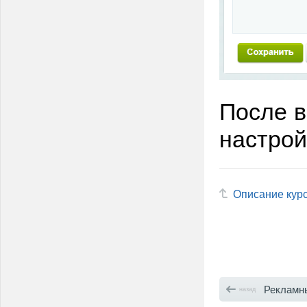
После в
настрой
Описание кур
Рекламный бл
назад