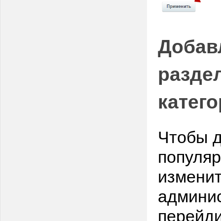
Добав
разде
катег
Чтобы д
популяр
изменит
админис
перейди