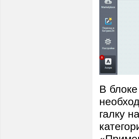
В блоке
необход
галку н
категор
«Приме