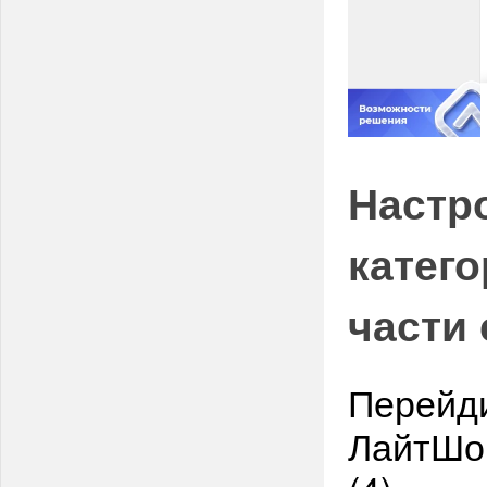
Настр
катег
части 
Перейди
ЛайтШоп