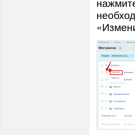
нажмите
необход
«Измени