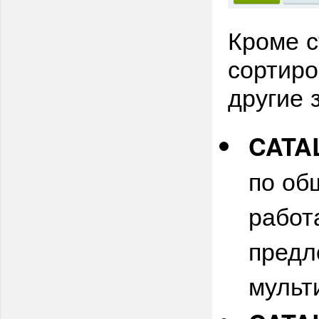
Кроме с
сортиро
другие 
CATA
по об
работ
предл
мульт