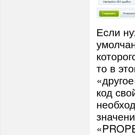
Если ну
умолчан
которог
то в эт
«другое
код свой
необход
значени
«PROPE