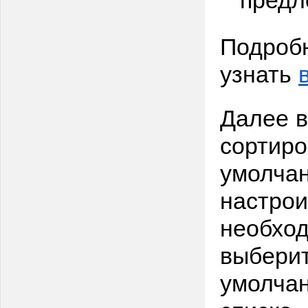
Подробн
узнать
Далее в
сортиро
умолчан
настрои
необход
выберит
умолчан