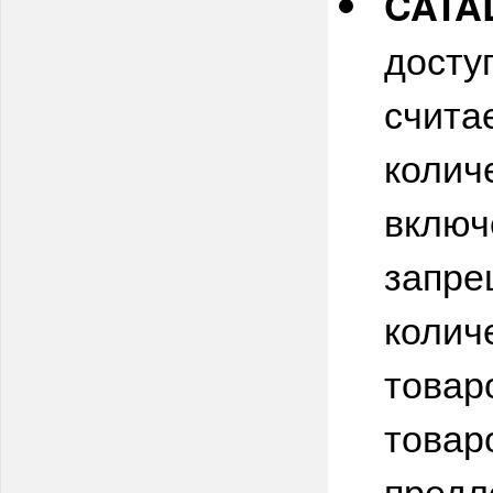
CATA
досту
счита
колич
включ
запре
колич
товар
товар
предл