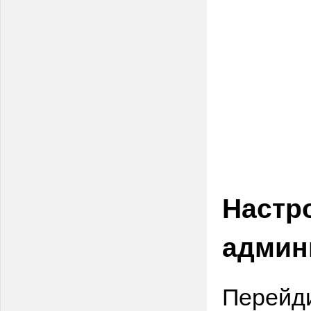
Настр
админ
Перейди