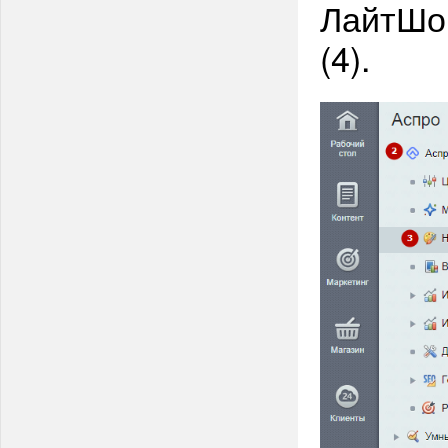
ЛайтШоп
(4).