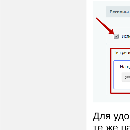
Для удо
те же п