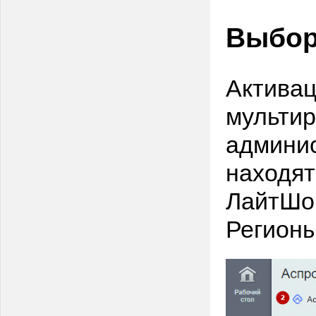
Выбор
Активац
мультир
админис
находят
ЛайтШоп
Регионы