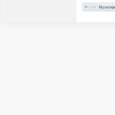
Мультир
назад