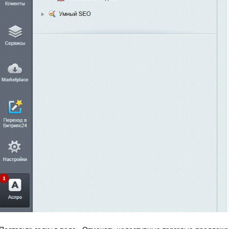
Поставьте галку в поле «Отмечать недоступные торговые предложе