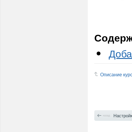
Содерж
Доба
Описание кур
Настройка отобра
назад