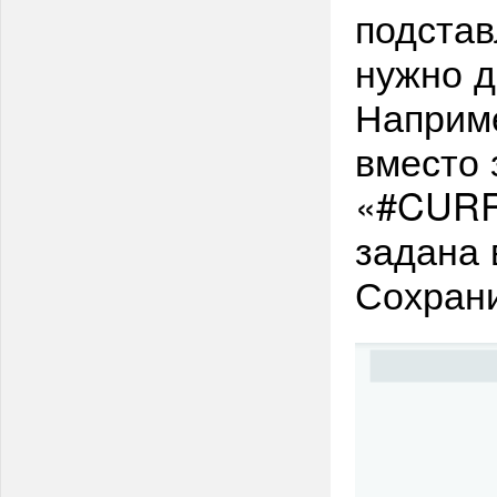
подстав
нужно 
Наприм
вместо 
«#CURR
задана 
Сохрани