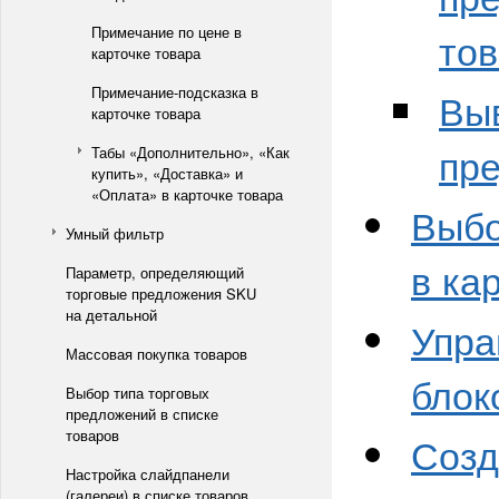
Примечание по цене в
то
карточке товара
Примечание-подсказка в
Выв
карточке товара
пр
Табы «Дополнительно», «Как
купить», «Доставка» и
«Оплата» в карточке товара
Выбо
Умный фильтр
в ка
Параметр, определяющий
торговые предложения SKU
на детальной
Упра
Массовая покупка товаров
блок
Выбор типа торговых
предложений в списке
товаров
Созд
Настройка слайдпанели
(галереи) в списке товаров