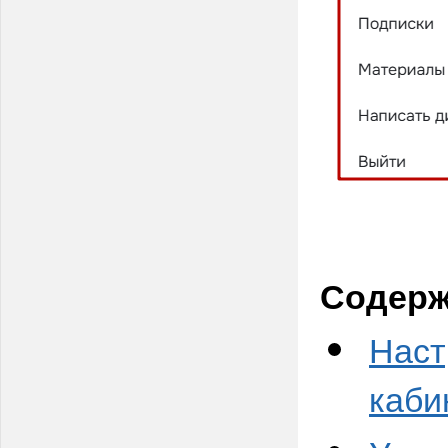
Содерж
Наст
каби