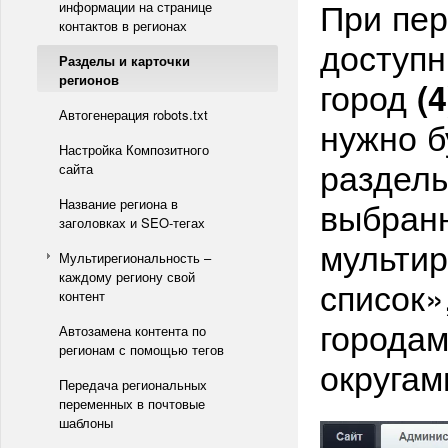
При пер
информации на странице
контактов в регионах
доступн
Разделы и карточки
регионов
город
(4
Автогенерация robots.txt
нужно б
Настройка Композитного
разделы
сайта
выбранн
Название региона в
заголовках и SEO-тегах
мульти
Мультирегиональность –
каждому региону свой
список»
контент
городам
Автозамена контента по
регионам с помощью тегов
округам
Передача региональных
переменных в почтовые
шаблоны