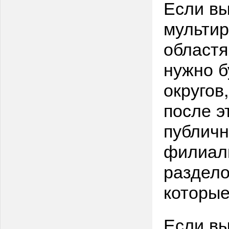
Если вы
мультир
областя
нужно б
округов
после э
публичн
филиалы
раздело
которые
Если в