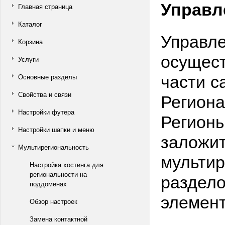
Управл
Главная страница
Каталог
Управле
Корзина
осущест
Услуги
части с
Основные разделы
Региона
Свойства и связи
Настройки футера
Регион
Настройки шапки и меню
заложит
Мультирегиональность
мультир
Настройка хостинга для
раздело
региональности на
поддоменах
элемент
Обзор настроек
Замена контактной