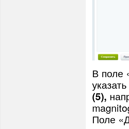
В поле 
указать
нап
(5),
magnitog
Поле «