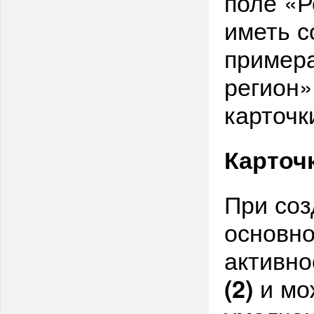
поле «Р
иметь с
примера
регион»
карточк
Карточ
При соз
основно
активн
и мо
(2)