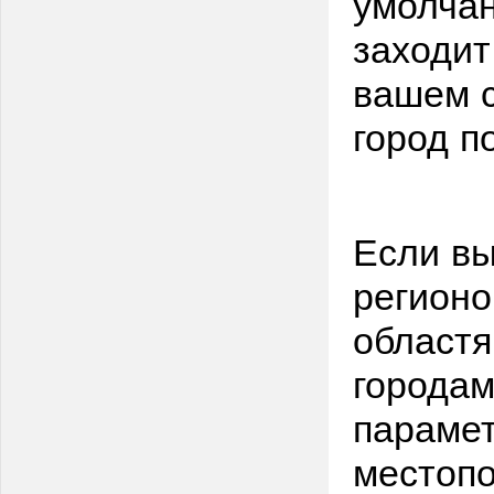
умолча
заходит
вашем с
город п
Если вы
регионо
областя
городам
параме
местоп