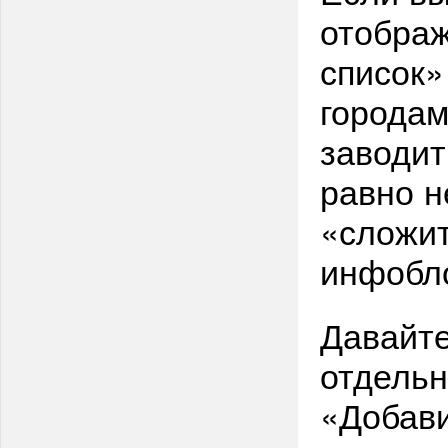
отобра
список»
городам
заводит
равно н
«сложит
инфобл
Давайте
отдельн
«Добави