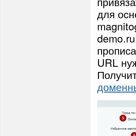
привяз
для осн
magnitog
demo.ru
прописа
URL нуж
Получит
доменн