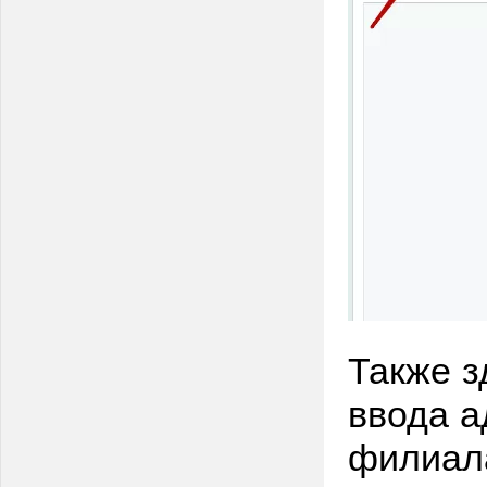
Также з
ввода 
филиа