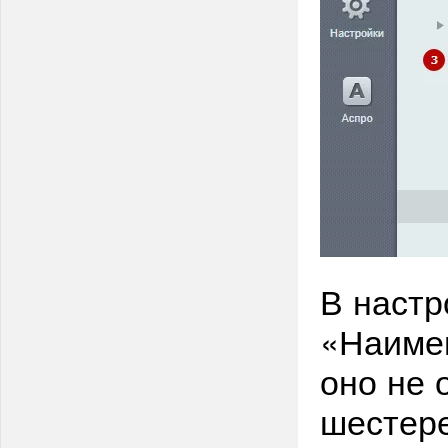
В настр
«Наимен
оно не 
шестере