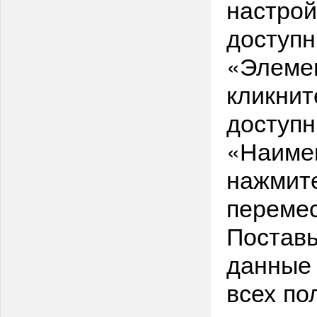
настрой
доступн
«Элемен
кликнит
доступн
«Наимен
нажмите
перемес
Поставь
данные 
всех по