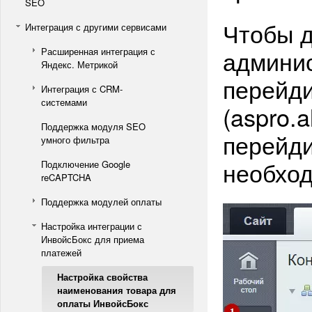
SEO
Чтобы д
Интеграция с другими сервисами
админис
Расширенная интеграция с
Яндекс. Метрикой
перейди
Интеграция с CRM-
системами
(aspro.a
Поддержка модуля SEO
перейди
умного фильтра
необход
Подключение Google
reCAPTCHA
Поддержка модулей оплаты
Настройка интеграции с
ИнвойсБокс для приема
платежей
Настройка свойства
наименования товара для
оплаты ИнвойсБокс