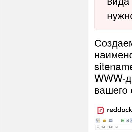
вида 
нужн
Создае
наимен
sitena
WWW-д
вашего 