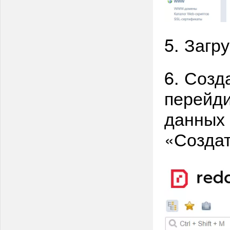
5. Загр
6. Созд
перейди
данных
«Созда