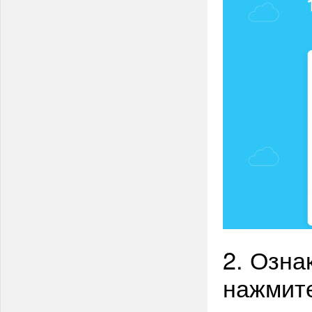
2. Озна
нажмит