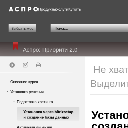
Продукты
Услуги
Купить
Выбрать курс
Аспро: Приорити 2.0
Не хва
Выделит
Описание курса
Установка решения
Подготовка хостинга
Устано
Установка через bitrixsetup
и создание базы данных
созда
Активация лицензии,