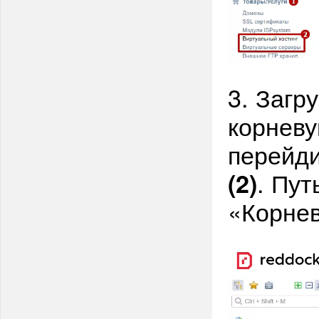
3. Загр
корневу
перейд
. Пут
(2)
«Корнев