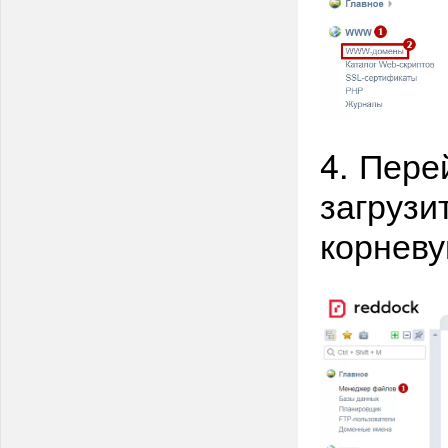
4. Пер
загрузит
корнев