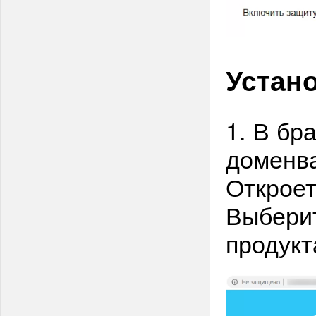
Устан
1. В бр
доменва
Откроет
Выберит
продукт