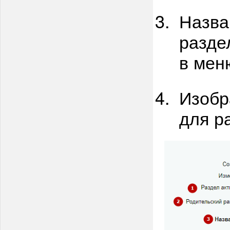
Назва
разде
в мен
Изобр
для р