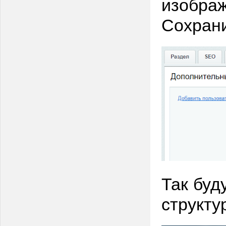
изобра
Сохрани
Так буд
структу