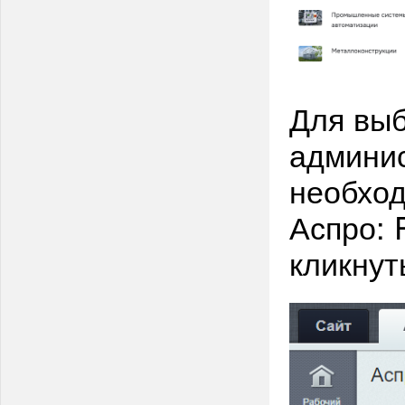
Для выб
админис
необход
Аспро: P
кликнут