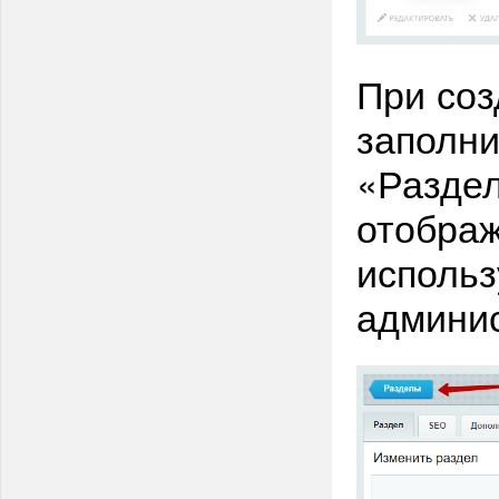
При соз
заполни
«Раздел
отображ
использ
админис