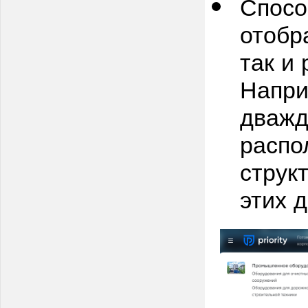
Спосо
отобр
так и
Напри
дважд
распо
струк
этих 