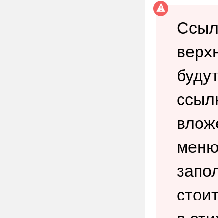
Ссыл
верх
буду
ссыл
влож
меню
запо
стои
в эти