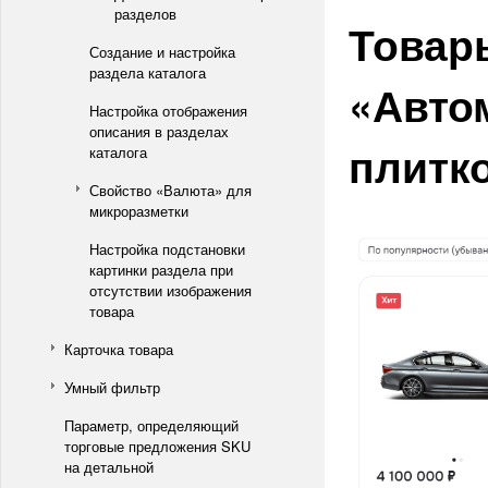
разделов
Товар
Создание и настройка
раздела каталога
«Авто
Настройка отображения
описания в разделах
плитк
каталога
Свойство «Валюта» для
микроразметки
Настройка подстановки
картинки раздела при
отсутствии изображения
товара
Карточка товара
Умный фильтр
Параметр, определяющий
торговые предложения SKU
на детальной