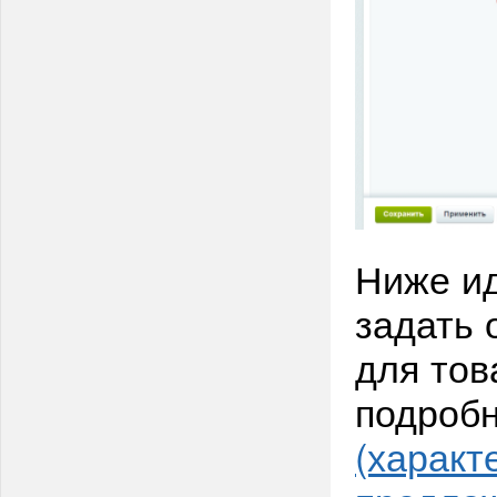
Ниже ид
задать 
для тов
подробн
(характ