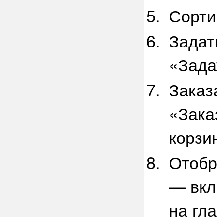
Сорти
Задат
«Зада
Заказ
«Зака
корзи
Отобр
— вкл
на гл