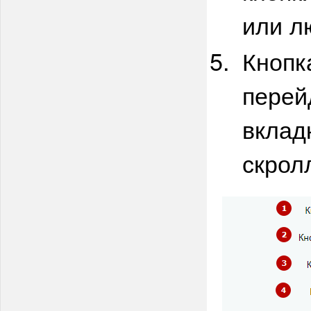
или л
Кнопк
перей
вклад
скрол