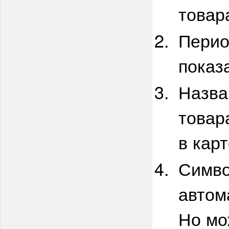
товар
Перио
показ
Назва
товар
в карт
Симво
автом
Но мо