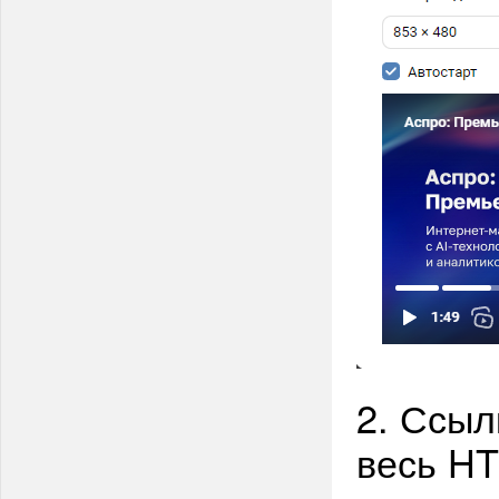
2. Ссыл
весь HT