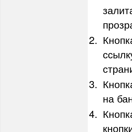
залит
прозр
Кнопк
ссылк
стран
Кнопк
на ба
Кнопк
кнопк