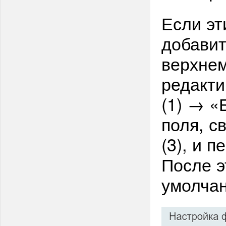
Если эт
добавит
верхнем
редакт
(1) → «
поля, с
(3), и п
После э
умолчан