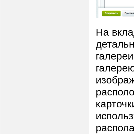
На вкла
деталь
галере
галерею
изображ
располо
карточк
использ
распола