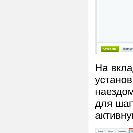
На вкл
установ
наездо
для шап
активну