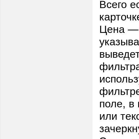
Всего е
карточк
Цена — 
указыва
выведет
фильтра
использ
фильтре
поле, в
или тек
зачеркн