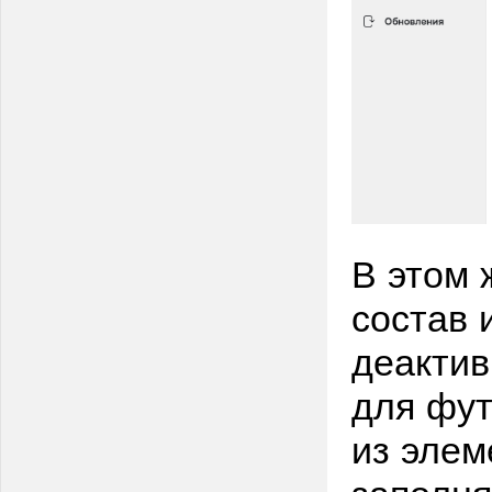
В этом 
состав 
деакти
для фут
из элем
заполня