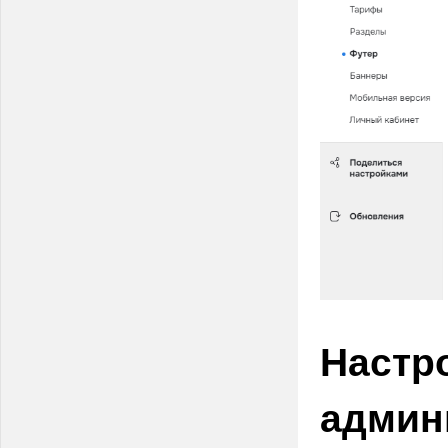
Настр
админ