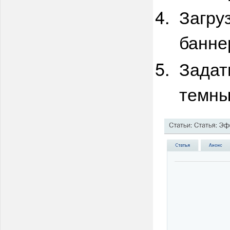
Загру
банне
Задат
темны