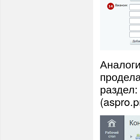
Аналог
продела
раздел:
(aspro.p