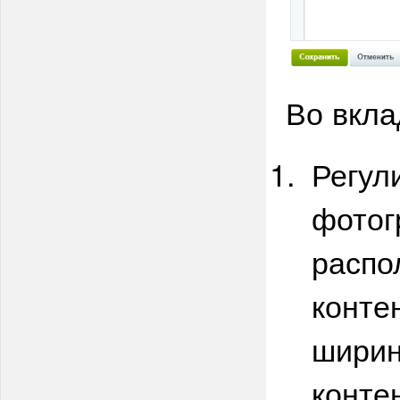
Во вкла
Регул
фотог
распо
конте
ширин
конте