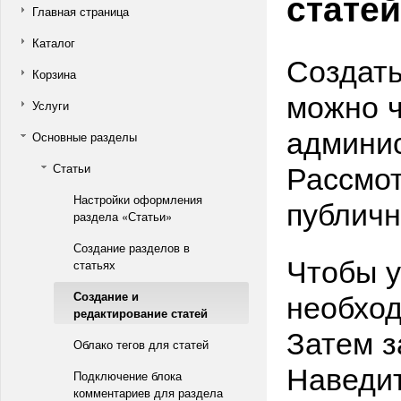
статей
Главная страница
Каталог
Создать
Корзина
можно ч
Услуги
админис
Основные разделы
Рассмот
Статьи
Настройки оформления
публичн
раздела «Статьи»
Создание разделов в
Чтобы у
статьях
необход
Создание и
редактирование статей
Затем з
Облако тегов для статей
Наведит
Подключение блока
комментариев для раздела