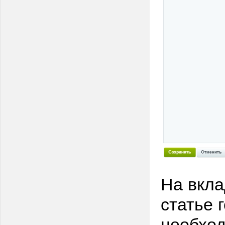
На вкла
статье 
необхо