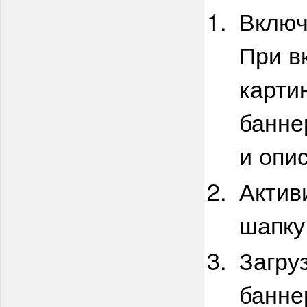
Включ
При в
карти
банне
и опи
Актив
шапку
Загру
банне