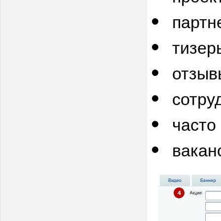
партне
тизеры
отзывы
сотруд
часто
ваканс