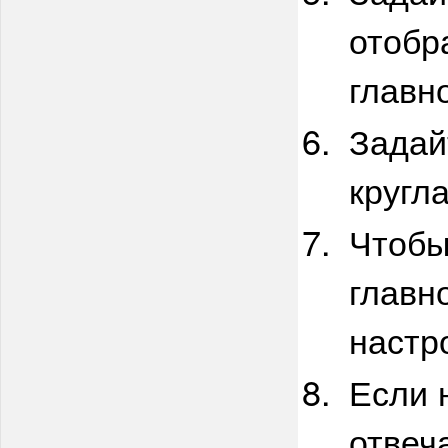
отобр
главн
Задай
кругл
Чтобы
главн
настр
Если 
отвеч