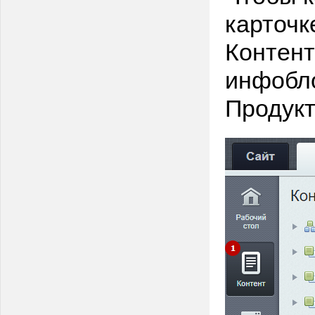
карточк
Контент
инфобло
Продукт