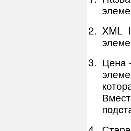
элеме
XML_I
элеме
Цена 
элеме
котор
Вмес
подст
Стара