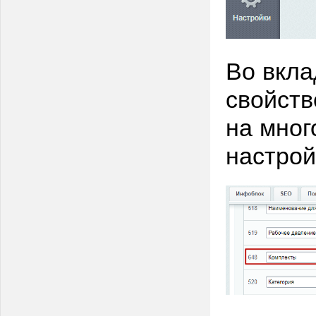
Во вкла
свойст
на мног
настрой