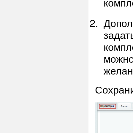
компл
Допол
задат
компл
можно
желан
Сохрани