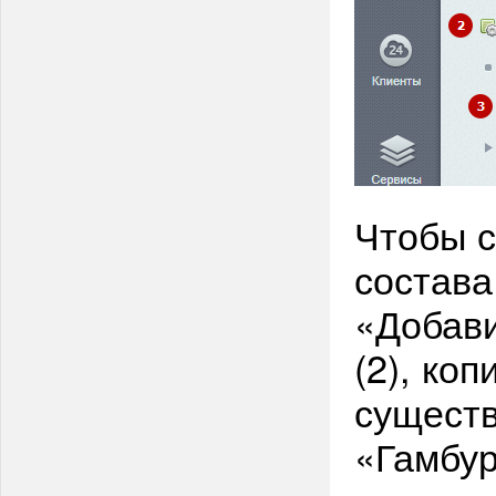
Чтобы с
состава
«Добави
(2), коп
сущест
«Гамбур