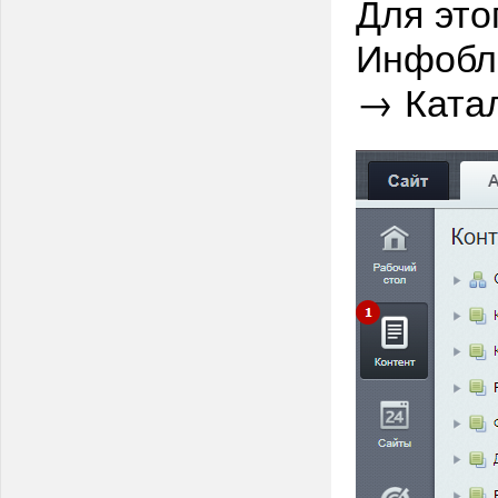
Для это
Инфобло
→ Катал