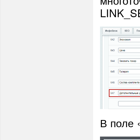
многото
LINK_S
В поле 