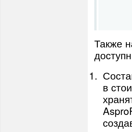
Также н
доступн
Соста
в сто
храня
AsproP
созда