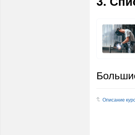
3. Спи
Большие
Описание кур