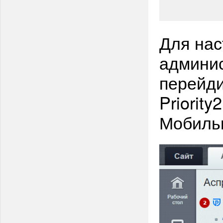
Для нас
админис
перейди
Priority
Мобильн