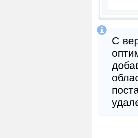
С ве
опти
доба
обла
поста
удал