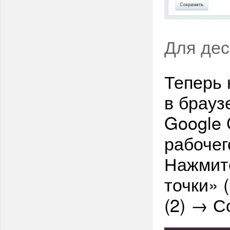
Для дес
Теперь 
в брауз
Google 
рабочег
Нажмите
точки» 
(2) → С