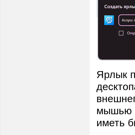
Ярлык п
десктоп
внешнег
мышью н
иметь б