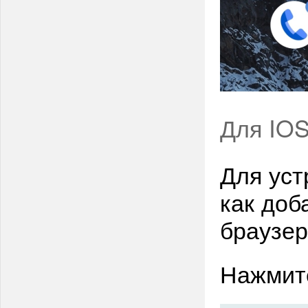
Для IO
Для уст
как доб
браузер
Нажмите