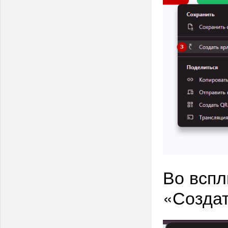
Во всп
«Создат