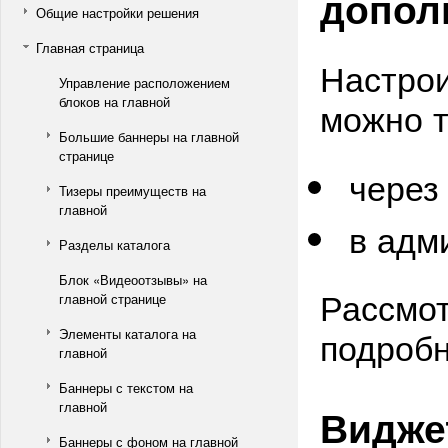
допол
Общие настройки решения
Главная страница
Настрои
Управление расположением
блоков на главной
можно т
Большие баннеры на главной
странице
через
Тизеры преимуществ на
главной
в адм
Разделы каталога
Блок «Видеоотзывы» на
Рассмо
главной странице
подробн
Элементы каталога на
главной
Баннеры с текстом на
главной
Видже
Баннеры с фоном на главной