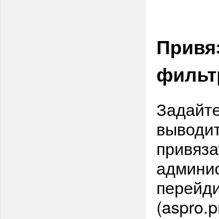
Привяз
фильт
Задайте
выводит
привяза
админис
перейди
(aspro.p