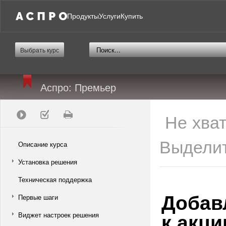
Продукты
Услуги
Купить
Выбрать курс
Аспро: Премьер
Не хва
Выделит
Описание курса
Установка решения
Техническая поддержка
Добав
Первые шаги
к акци
Виджет настроек решения