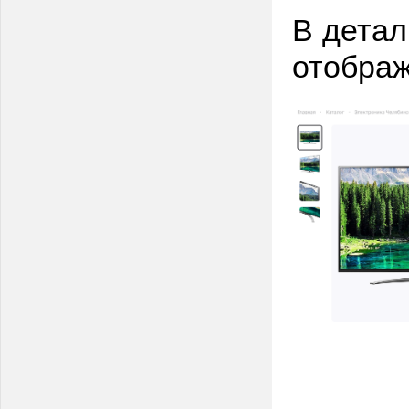
В детал
отображ