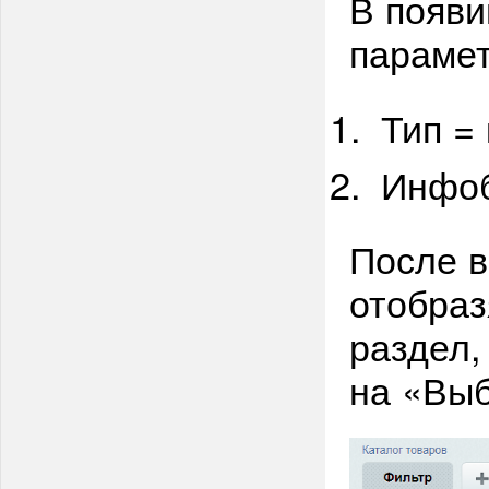
В появи
параме
Тип = 
Инфоб
После в
отобраз
раздел,
на «Выб