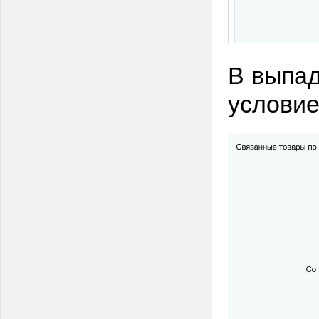
В выпа
условие