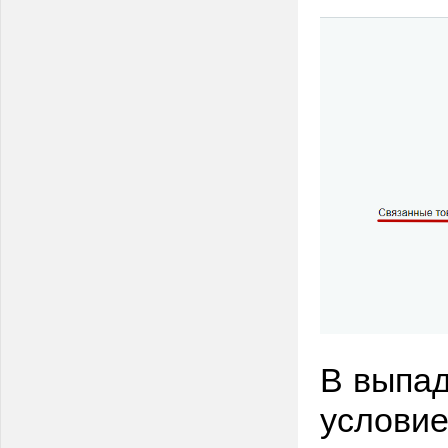
В выпа
условие