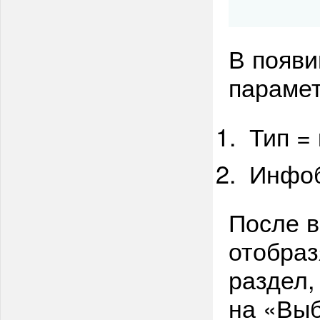
В появи
параме
Тип = 
Инфоб
После в
отобраз
раздел,
на «Выб