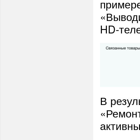
примере
«Выводи
HD-теле
В резул
«Ремонт
активны