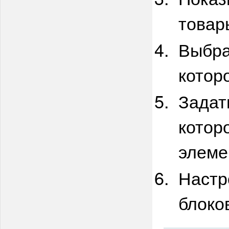
товар
Выбра
котор
Задат
котор
элеме
Настр
блоко