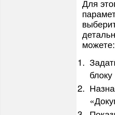
Для это
парамет
выберит
детальн
можете:
Задат
блоку
Назна
«Доку
Показ