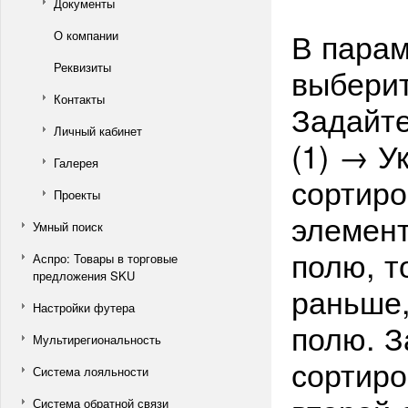
Документы
В парам
О компании
Реквизиты
выберит
Контакты
Задайте
Личный кабинет
(1) → У
Галерея
сортиро
Проекты
элемент
Умный поиск
полю, т
Аспро: Товары в торговые
предложения SKU
раньше,
Настройки футера
полю. З
Мультирегиональность
сортиро
Система лояльности
Система обратной связи