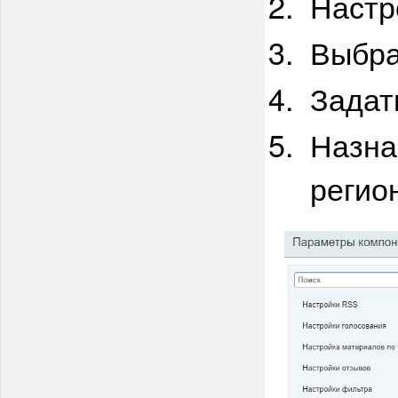
Настр
Выбра
Задат
Назна
регио