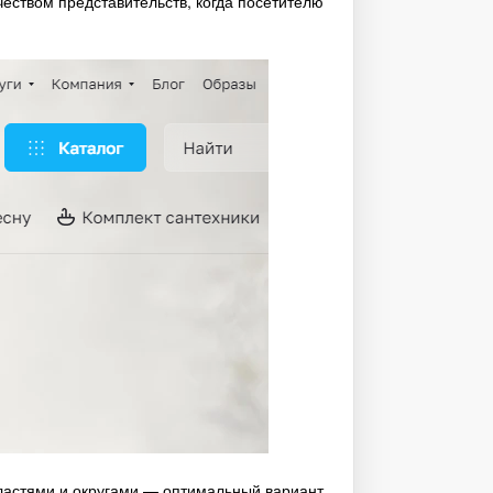
чеством представительств, когда посетителю
ластями и округами — оптимальный вариант