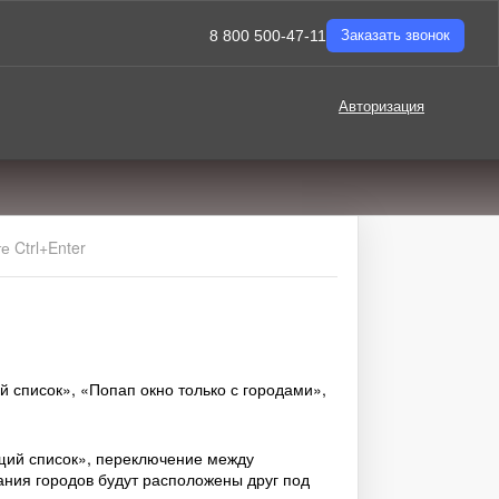
8 800 500-47-11
Заказать звонок
Авторизация
 Ctrl+Enter
 список», «Попап окно только с городами»,
щий список», переключение между
ния городов будут расположены друг под