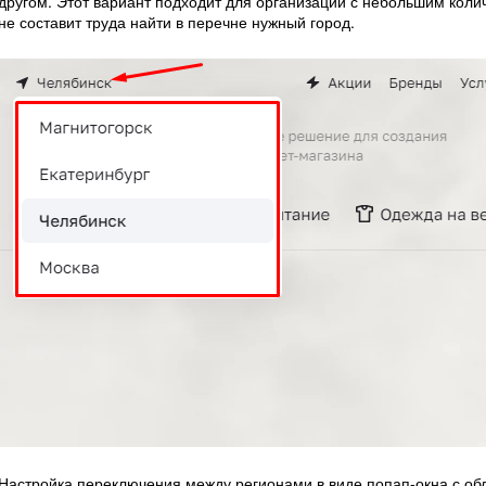
другом. Этот вариант подходит для организаций с небольшим коли
не составит труда найти в перечне нужный город.
Настройка переключения между регионами в виде попап-окна с об