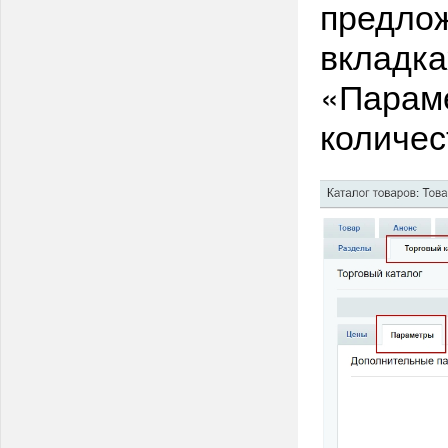
предлож
вкладка
«Параме
количес