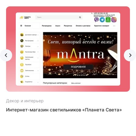
Декор и интерьер
Д
Интернет-магазин светильников «Планета Света»