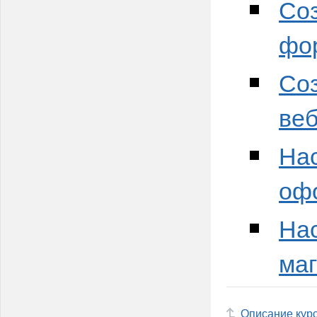
Соз
фо
Соз
ве
Нас
оф
Нас
ма
Описание кур