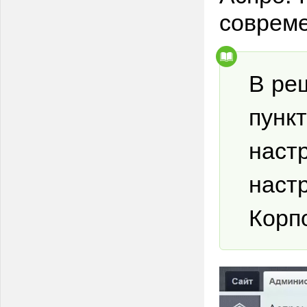
совреме
В ре
пункт
настр
наст
Корп