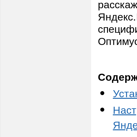
расскаж
Яндекс.
специфи
Оптимус
Содерж
Уста
Наст
Янде