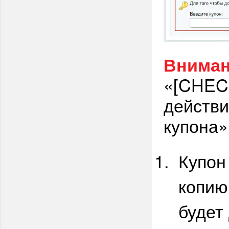
Вниман
«[CHECK
действи
купона»
Купон
копию
будет