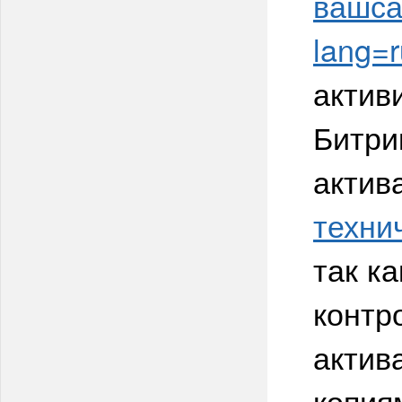
вашсай
lang=r
актив
Битри
актив
техни
так к
контр
актив
копия