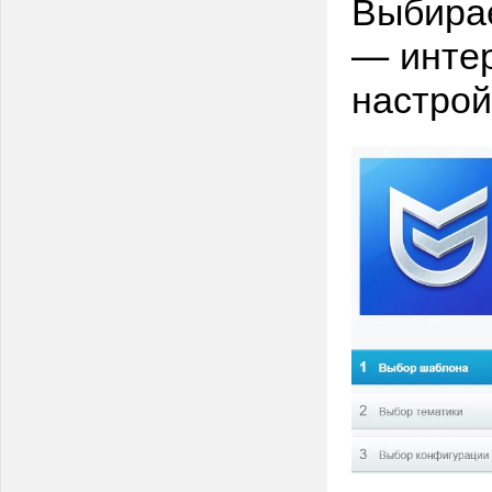
Выбира
— интер
настрой