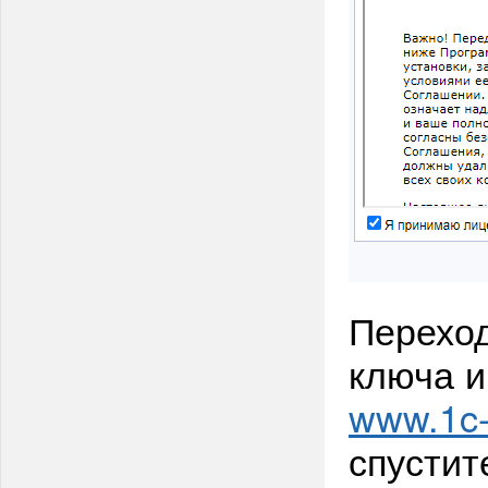
Переход
ключа и
www.1c-b
спустит