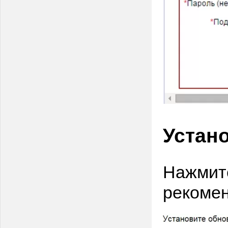
Устан
Нажмите
рекоме