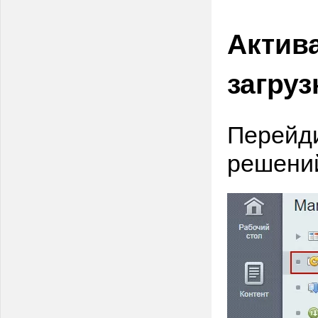
Актив
загру
Перейди
решени