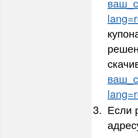
ваш_са
lang=r
купон
решен
скачи
ваш_са
lang=r
Если 
адрес