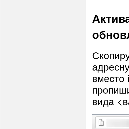
Актив
обнов
Скопиру
адресну
вместо 
пропиши
вида <ва