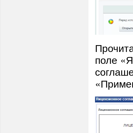
Прочита
поле «
соглаше
«Примен