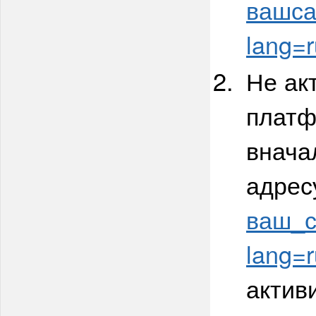
вашсай
lang=r
Не ак
платф
внача
адрес
ваш_с
lang=r
актив