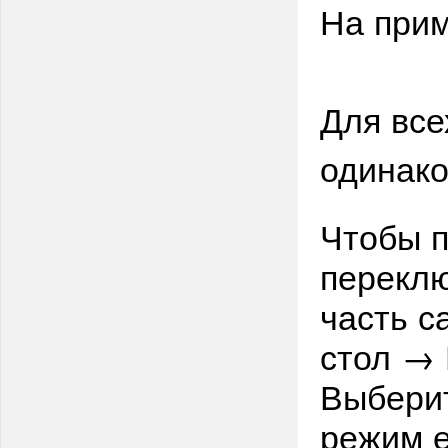
На прим
Для все
одинако
Чтобы п
перекл
часть с
стол → 
Выберит
режим е