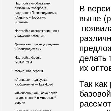
Настройка отображения
В верс
связанных товаров в
разделах «Производители»,
выше (р
«Акции», «Новости»,
«Статьи»
появила
Настройка отображения цены
различн
в разделе «Услуги»
предлож
Детальная страница раздела
«Производители»
делать 
Настройка Google
reCAPTCHA
их опто
Мобильная версия
«Ленивая» подгрузка
Так как
изображений — LazyLoad
базовой
Фиксированная шапка сайта
на десктопной и мобильной
рассмот
версии
Сортировка результатов