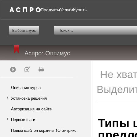
Продукты
Услуги
Купить
Выбрать курс
Аспро: Оптимус
Не хва
Выделит
Описание курса
Установка решения
Авторизация на сайте
Типы 
Первые шаги
предл
Новый шаблон корзины 1С-Битрикс