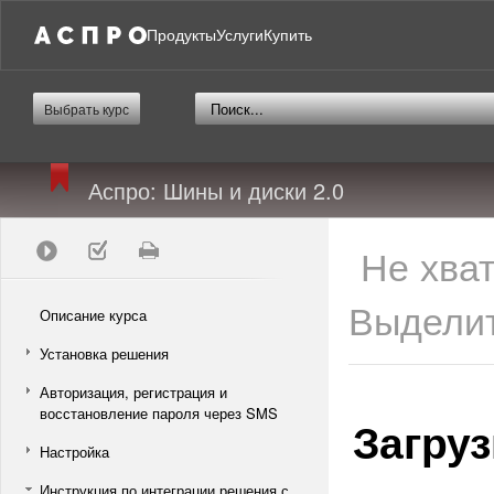
Продукты
Услуги
Купить
Выбрать курс
Аспро: Шины и диски 2.0
Не хва
Выделит
Описание курса
Установка решения
Авторизация, регистрация и
восстановление пароля через SMS
Загру
Настройка
Инструкция по интеграции решения с