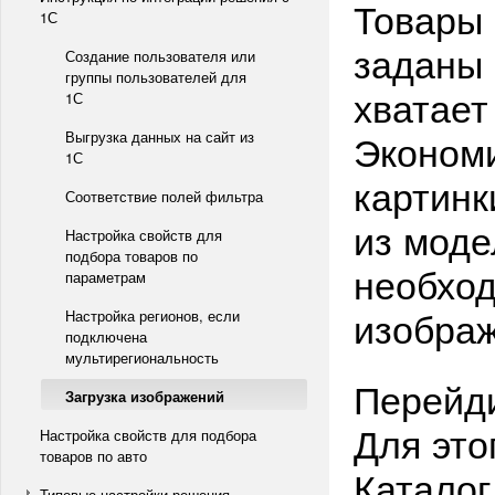
Товары 
1С
заданы 
Создание пользователя или
группы пользователей для
хватает
1С
Эконом
Выгрузка данных на сайт из
1С
картинк
Соответствие полей фильтра
из моде
Настройка свойств для
подбора товаров по
необход
параметрам
изобра
Настройка регионов, если
подключена
мультирегиональность
Перейди
Загрузка изображений
Для это
Настройка свойств для подбора
товаров по авто
Каталог
Типовые настройки решения