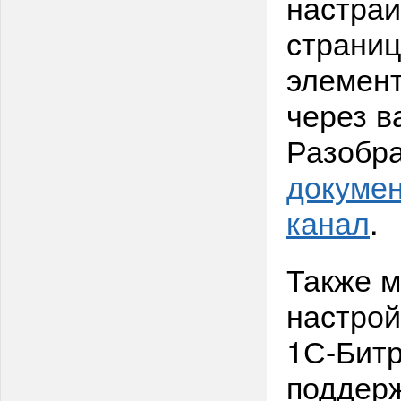
настраи
страниц
элемент
через в
Разобра
докуме
канал
.
Также м
настро
1С-Битр
поддерж