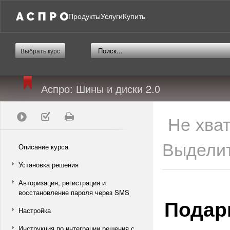
Продукты
Услуги
Купить
Выбрать курс
Аспро: Шины и диски 2.0
Не хва
Выделит
Описание курса
Установка решения
Авторизация, регистрация и
восстановление пароля через SMS
Подар
Настройка
Инструкция по интеграции решения с