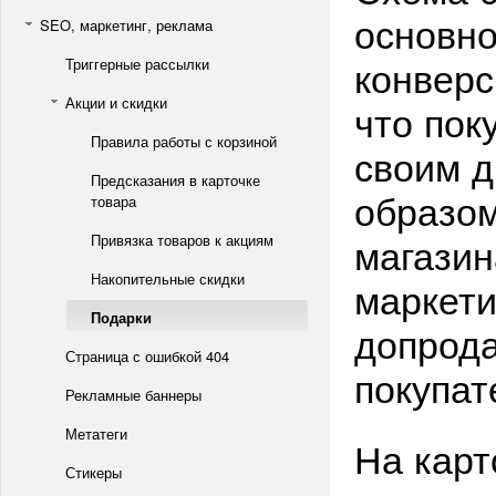
основно
SEO, маркетинг, реклама
конверс
Триггерные рассылки
Акции и скидки
что пок
Правила работы с корзиной
своим д
Предсказания в карточке
образом
товара
магази
Привязка товаров к акциям
Накопительные скидки
маркети
Подарки
допрод
Страница с ошибкой 404
покупат
Рекламные баннеры
Метатеги
На карт
Стикеры