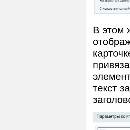
В этом 
отображ
карточк
привяза
элемент
текст з
заголово