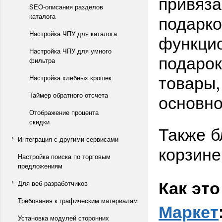
привяза
SEO-описания разделов
подарко
каталога
Настройка ЧПУ для каталога
функцио
Настройка ЧПУ для умного
подарок
фильтра
товары,
Настройка хлебных крошек
основно
Таймер обратного отсчета
Отображение процента
скидки
Также б
Интеграция с другими сервисами
корзине
Настройка поиска по торговым
предложениям
Как эт
Для веб-разработчиков
Требования к графическим материалам
Маркет
Установка модулей сторонних