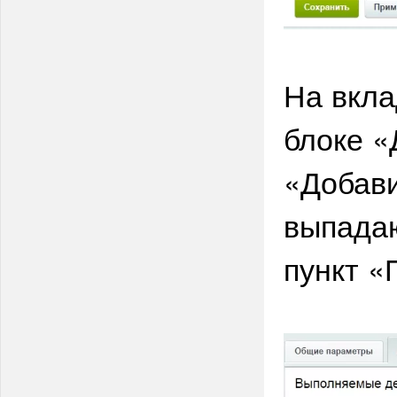
На вкла
блоке «
«Добави
выпадаю
пункт «