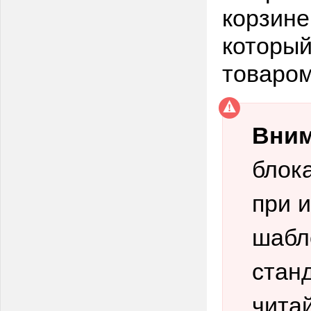
корзине
который
товаром
Вним
блока
при 
шабл
стан
чита