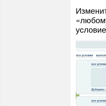
Изменит
«любому
условие