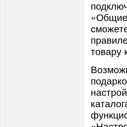
подключ
«Общие 
сможете
правиле
товару 
Возмож
подарко
настрой
каталог
функцио
«Настро