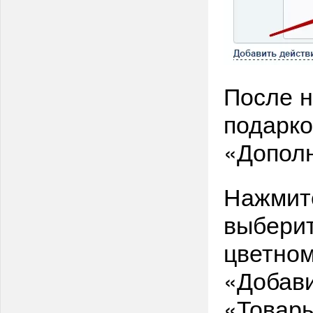
После н
подарко
«Допол
Нажмите
выберит
цветном
«Добави
«Товар