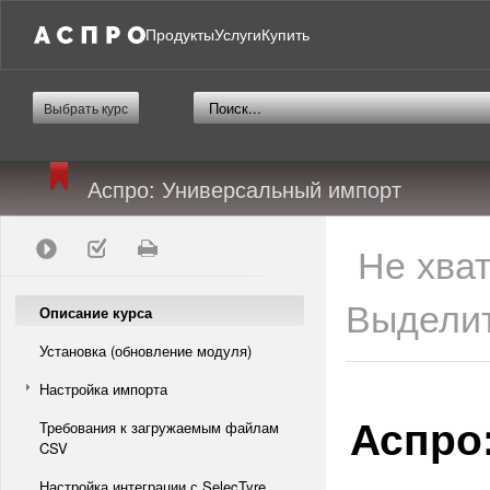
Продукты
Услуги
Купить
Выбрать курс
Аспро: Универсальный импорт
Не хва
Выделит
Описание курса
Установка (обновление модуля)
Настройка импорта
Аспро
Требования к загружаемым файлам
CSV
Настройка интеграции с SelecTyre