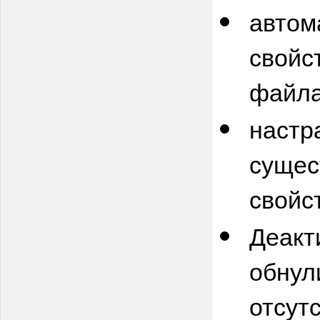
автом
свойс
файла
настр
сущес
свойс
Деакт
обнул
отсут