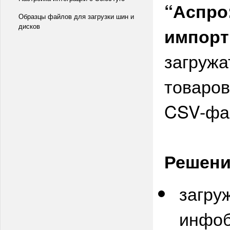
“Аспро
Образцы файлов для загрузки шин и
дисков
импорт
загружа
товаров
CSV-фа
Решени
загру
инфоб