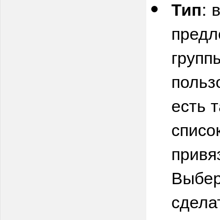
: 
Тип
предл
групп
польз
есть 
списо
привя
Выбер
сдела