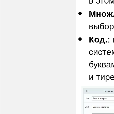
Множ
выбор
:
Код
.
систе
буква
и тире