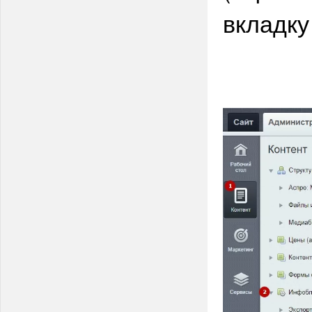
вкладк