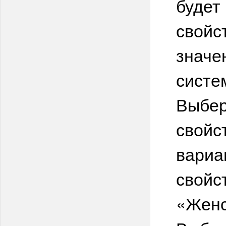
будет
свойс
значе
систе
Выбер
свойс
вариа
свойс
«Женс