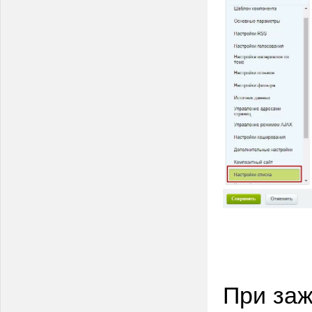
При заж