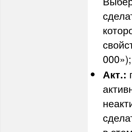
Выбер
сдела
котор
свойс
000»);
п
Акт
.:
актив
неакт
сдела
в этом