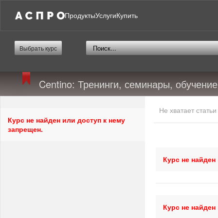
Продукты
Услуги
Купить
Выбрать курс
Centino: Тренинги, семинары, обучение
Не хватает стать
Курс не найден или доступ к нему
запрещен.
Курс не найден
Курс не найден