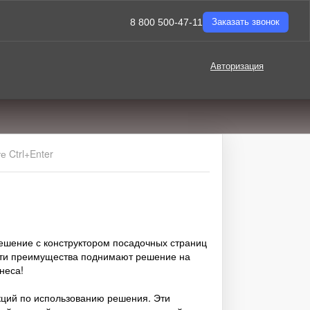
8 800 500-47-11
Заказать звонок
Авторизация
 Ctrl+Enter
ешение с конструктором посадочных страниц
Эти преимущества поднимают решение на
неса!
укций по использованию решения. Эти