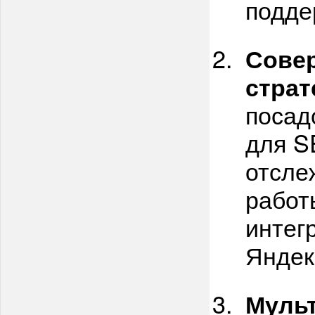
подде
Совер
страт
посад
для S
отсле
работ
интег
Яндек
Мульт