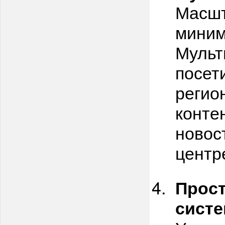
Масшт
миним
Мульт
посет
регио
конте
новос
центр
Прост
систе