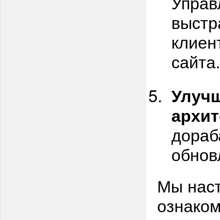
Управ
выстр
клиен
сайта
Улуч
архит
дораб
обнов
Мы нас
ознаком