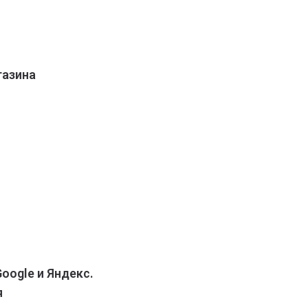
газина
oogle и Яндекс.
я