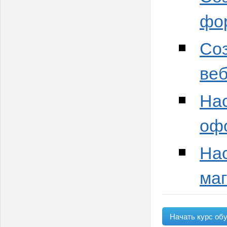
фо
Соз
ве
Нас
оф
Нас
ма
Начать курс об