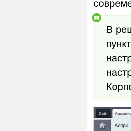
совреме
В ре
пункт
настр
наст
Корп