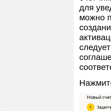
для ув
можно п
создан
активац
следует
соглаше
соотве
Нажмите