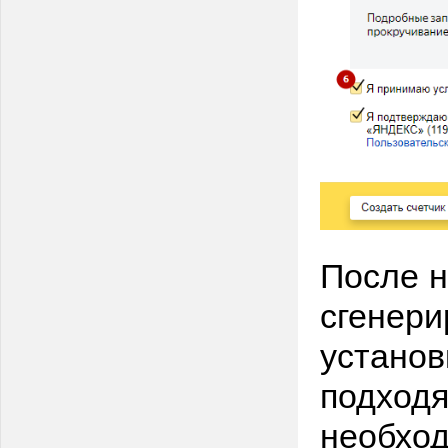
После н
сгенери
установ
подходя
необхо