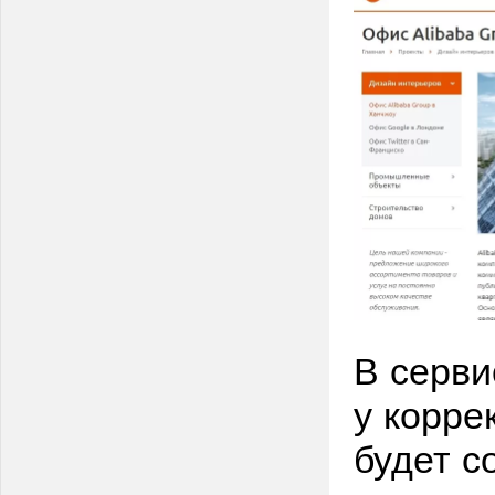
В серви
у корре
будет с