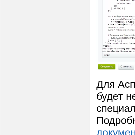
Для Асп
будет н
специал
Подроб
докуме