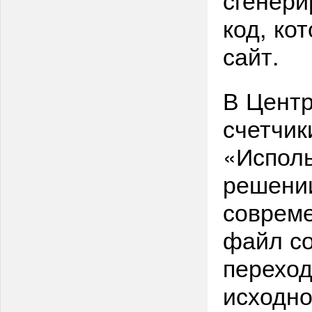
код, ко
сайт.
В Центр
счетчик
«Исполь
решении
соврем
файл со
переход
исходно