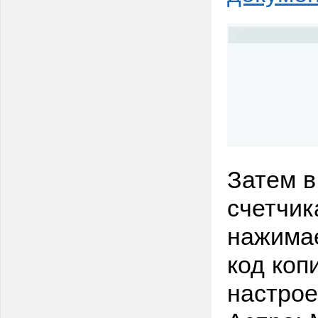
Затем в
счетчик
нажима
код коп
настрое