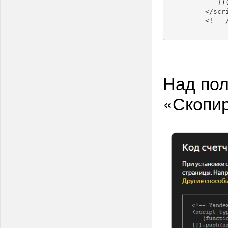
	    })(document, window, "yandex_metrika_callbacks");

	 </script>

	 <!--
Над пол
«Скопир