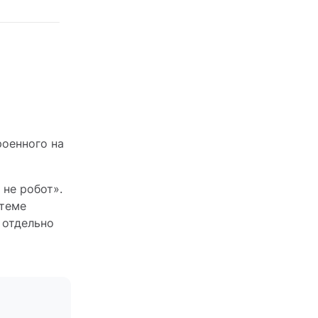
роенного на
не робот».
стеме
 отдельно