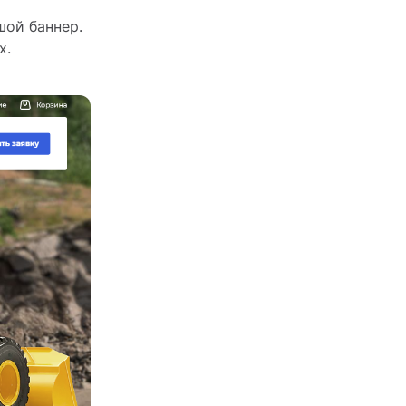
шой баннер.
х.