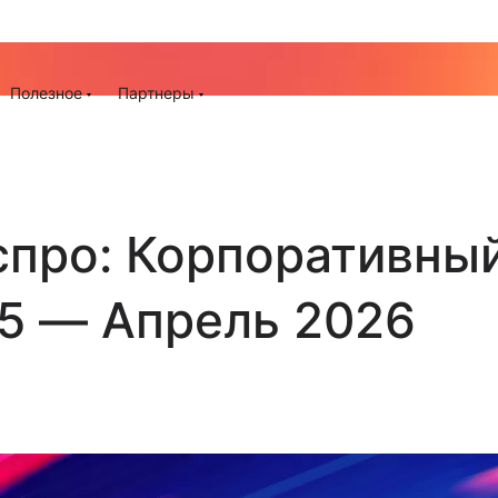
До -25% на запуск сайта, миграцию и контекстную рек
ия
Полезное
Партнеры
спро: Корпоративны
25 — Апрель 2026