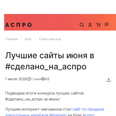
До -25% на запуск сайта, миграцию и контекстную
рекламу
Главная
Блог
Сайты месяца
Лучшие сайты июня в
#сделано_на_аспро
1 июля 2026
1 мин
88
Подводим итоги конкурса лучших сайтов
#сделано_на_аспро за июнь!
Лучшим интернет-магазином стал
сайт по продаже
алкогольных напитков Winehelp
на базе
Аспро: