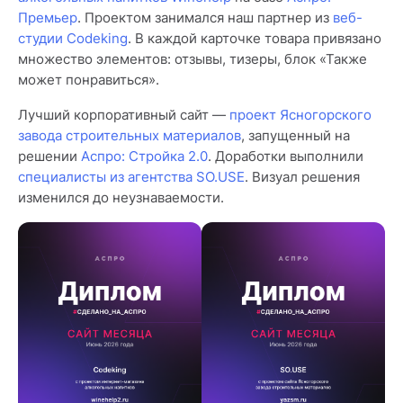
Премьер
. Проектом занимался наш партнер из
веб-
студии Codeking
. В каждой карточке товара привязано
множество элементов: отзывы, тизеры, блок «Также
может понравиться».
Лучший корпоративный сайт —
проект Ясногорского
завода строительных материалов
, запущенный на
решении
Аспро: Стройка 2.0
. Доработки выполнили
специалисты из агентства SO.USE
. Визуал решения
изменился до неузнаваемости.