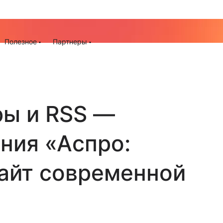
До -25% на запуск сайта, миграцию и контекстную рек
ия
Полезное
Партнеры
ры и RSS —
ния «Аспро:
айт современной