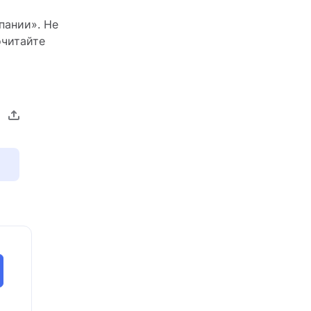
пании». Не
очитайте