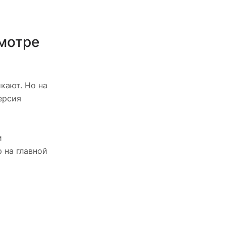
смотре
икают. Но на
ерсия
и
 на главной