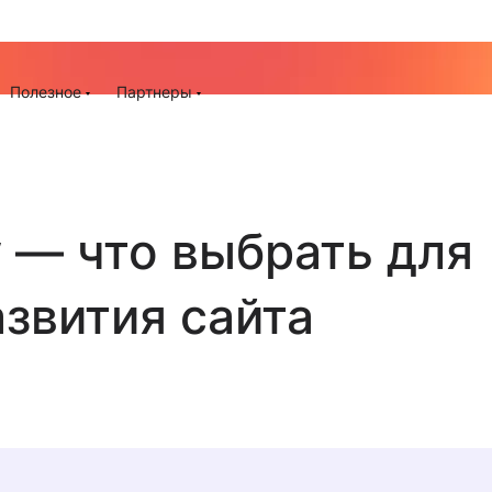
До -25% на запуск сайта, миграцию и контекстную рек
ия
Полезное
Партнеры
w — что выбрать для
азвития сайта