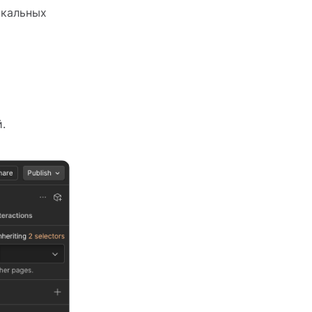
икальных
.