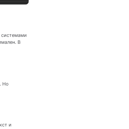
и системами
имален. В
. Но
кст и