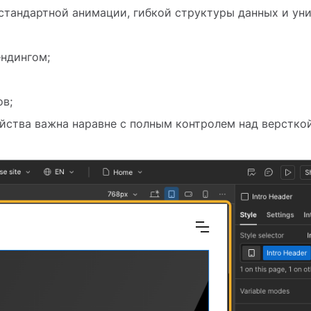
естандартной анимации, гибкой структуры данных и ун
ендингом;
ов;
ойства важна наравне с полным контролем над версткой