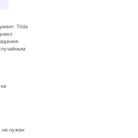
мент. Tilda
днако
адения.
случайным.
 на
 не нужен