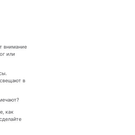
ют внимание
ог или
сы.
освещают в
тмечают?
е, как
 сделайте