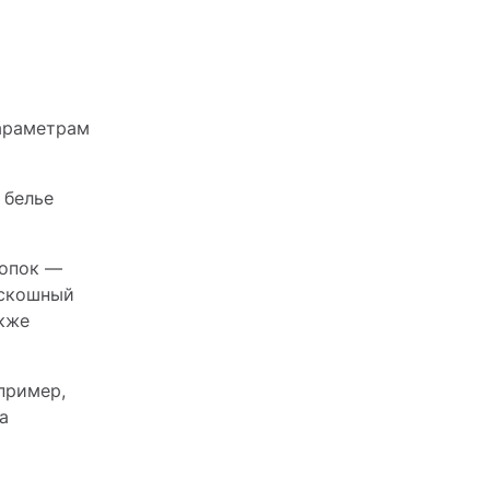
параметрам
 белье
лопок —
оскошный
акже
апример,
а