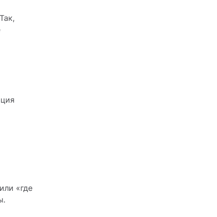
Так,
е
ация
или «где
ы.