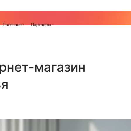
До -25% на запуск сайта, миграцию и контекстную рек
ия
Полезное
Партнеры
ернет-магазин
ья