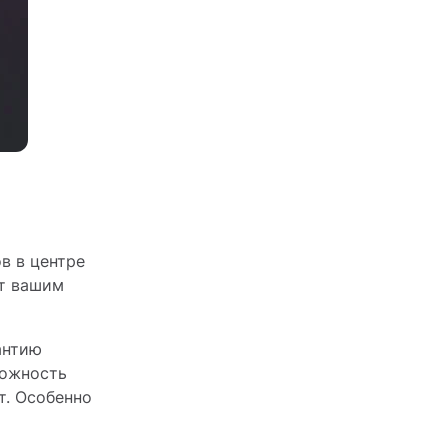
в в центре
ет вашим
антию
можность
т. Особенно