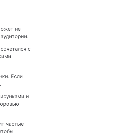
может не
 аудитории.
 сочетался с
кими
нки. Если
.
рисунками и
доровью
ит частые
чтобы