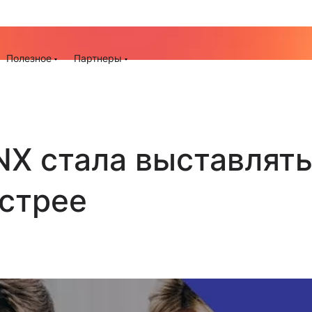
До -25% на запуск сайта, миграцию и контекстную рек
ия
Полезное
Партнеры
NX стала выставлят
ыстрее