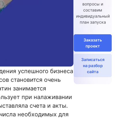
вопросы и
составим
индивидуальный
план запуска
Заказать
проект
Записаться
на разбор
едения успешного бизнеса
сайта
сов становится очень
нтин занимается
ользует при налаживании
ыставляла счета и акты.
 числа необходимых для