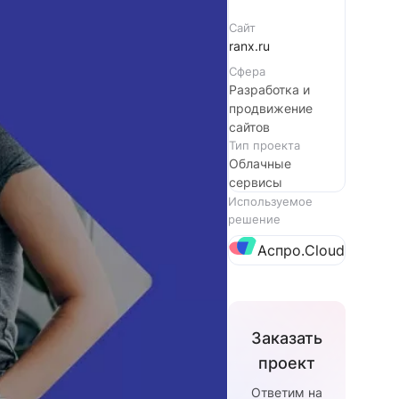
Сайт
ranx.ru
Сфера
Разработка и
продвижение
сайтов
Тип проекта
Облачные
сервисы
Используемое
решение
Аспро.Cloud
Заказать
проект
Ответим на